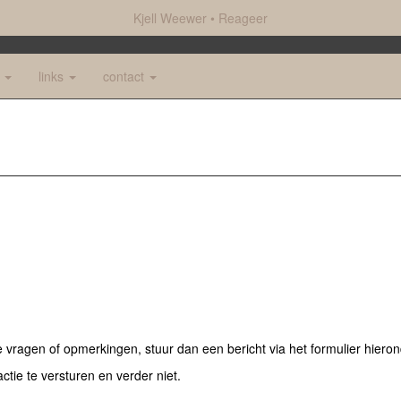
Kjell Weewer
Reageer
e
links
contact
vragen of opmerkingen, stuur dan een bericht via het formulier hieron
actie te versturen en verder niet.