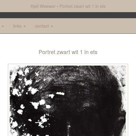
Kjell Weewer
Portret zwart wit 1 in ets
e
links
contact
Portret zwart wit 1 in ets