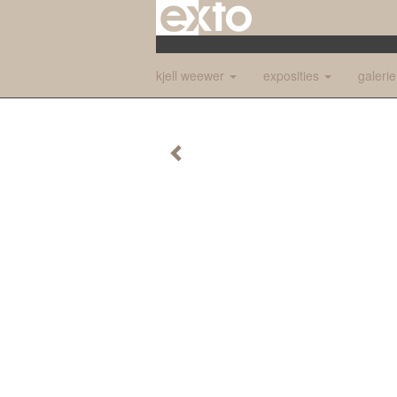
kjell weewer
exposities
galeri