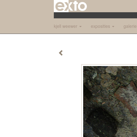
kjell weewer
exposities
galeri